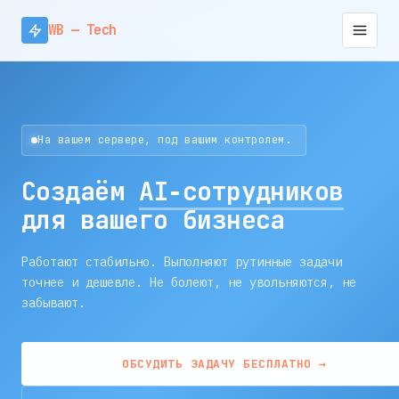
WB — Tech
На вашем сервере, под вашим контролем.
Создаём
AI‑сотрудников
для вашего бизнеса
Работают стабильно. Выполняют рутинные задачи
точнее и дешевле. Не болеют, не увольняются, не
забывают.
ОБСУДИТЬ ЗАДАЧУ БЕСПЛАТНО →